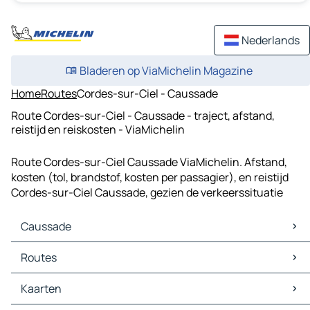
Nederlands
Bladeren op ViaMichelin Magazine
Home
Routes
Cordes-sur-Ciel - Caussade
Route Cordes-sur-Ciel - Caussade - traject, afstand,
reistijd en reiskosten - ViaMichelin
Route Cordes-sur-Ciel Caussade ViaMichelin. Afstand,
kosten (tol, brandstof, kosten per passagier), en reistijd
Cordes-sur-Ciel Caussade, gezien de verkeerssituatie
Caussade
Caussade Kaarten
Routes
Caussade Verkeer
Caussade Hotels
Routes Caussade - Nègrepelisse
Kaarten
Caussade Restaurants
Routes Caussade - Albias