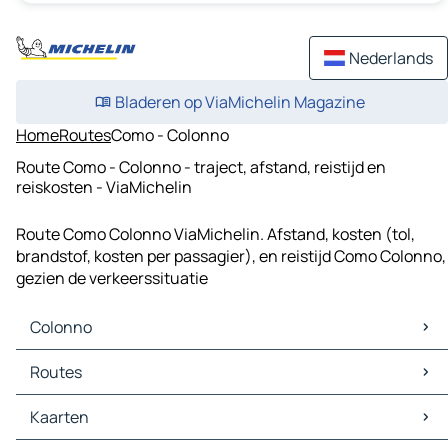
Nederlands
Bladeren op ViaMichelin Magazine
Home
Routes
Como - Colonno
Route Como - Colonno - traject, afstand, reistijd en
reiskosten - ViaMichelin
Route Como Colonno ViaMichelin. Afstand, kosten (tol,
brandstof, kosten per passagier), en reistijd Como Colonno,
gezien de verkeerssituatie
Colonno
Colonno Kaarten
Routes
Colonno Verkeer
Colonno Hotels
Routes Colonno - Lugano
Kaarten
Colonno Restaurants
Routes Colonno - Como