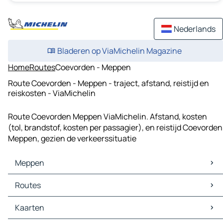
Nederlands
Bladeren op ViaMichelin Magazine
Home
Routes
Coevorden - Meppen
Route Coevorden - Meppen - traject, afstand, reistijd en
reiskosten - ViaMichelin
Route Coevorden Meppen ViaMichelin. Afstand, kosten
(tol, brandstof, kosten per passagier), en reistijd Coevorden
Meppen, gezien de verkeerssituatie
Meppen
Meppen Kaarten
Routes
Meppen Verkeer
Meppen Hotels
Routes Meppen - Nordhorn
Kaarten
Meppen Restaurants
Routes Meppen - Lingen (Ems)