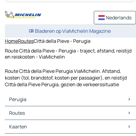
Nederlands
Bladeren op ViaMichelin Magazine
Home
Routes
Città della Pieve - Perugia
Route Città della Pieve - Perugia - traject, afstand, reistijd
en reiskosten - ViaMichelin
Route Città della Pieve Perugia ViaMichelin. Afstand,
kosten (tol, brandstof, kosten per passagier), en reistijd
Città della Pieve Perugia, gezien de verkeerssituatie
Perugia
Perugia Kaarten
Routes
Perugia Verkeer
Perugia Hotels
Routes Perugia - Rome
Kaarten
Perugia Restaurants
Routes Perugia - Ancona