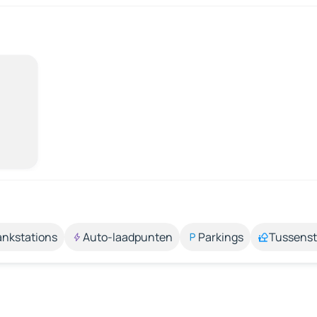
ankstations
Auto-laadpunten
Parkings
Tussens