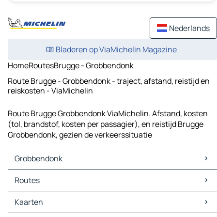
Nederlands
Bladeren op ViaMichelin Magazine
Home
Routes
Brugge - Grobbendonk
Route Brugge - Grobbendonk - traject, afstand, reistijd en
reiskosten - ViaMichelin
Route Brugge Grobbendonk ViaMichelin. Afstand, kosten
(tol, brandstof, kosten per passagier), en reistijd Brugge
Grobbendonk, gezien de verkeerssituatie
Grobbendonk
Grobbendonk Kaarten
Routes
Grobbendonk Verkeer
Grobbendonk Hotels
Routes Grobbendonk - Deurne
Kaarten
Grobbendonk Restaurants
Routes Grobbendonk - Nijlen