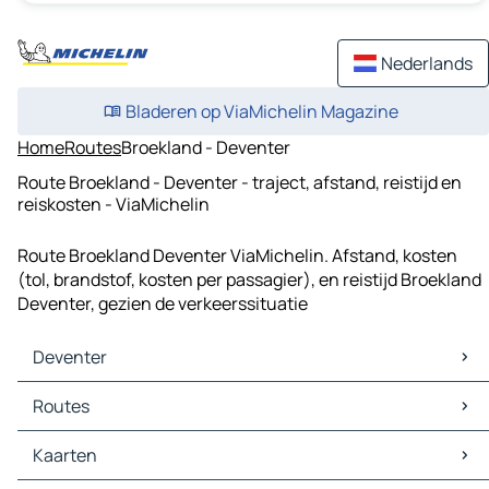
Nederlands
Bladeren op ViaMichelin Magazine
Home
Routes
Broekland - Deventer
Route Broekland - Deventer - traject, afstand, reistijd en
reiskosten - ViaMichelin
Route Broekland Deventer ViaMichelin. Afstand, kosten
(tol, brandstof, kosten per passagier), en reistijd Broekland
Deventer, gezien de verkeerssituatie
Deventer
Deventer Kaarten
Routes
Deventer Verkeer
Deventer Hotels
Routes Deventer - Zwolle
Kaarten
Deventer Restaurants
Routes Deventer - Arnhem