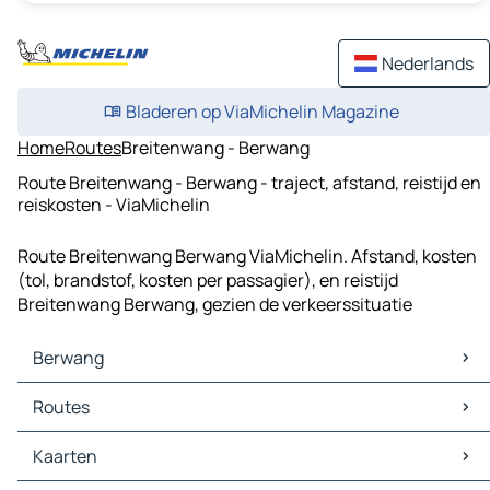
Nederlands
Bladeren op ViaMichelin Magazine
Home
Routes
Breitenwang - Berwang
Route Breitenwang - Berwang - traject, afstand, reistijd en
reiskosten - ViaMichelin
Route Breitenwang Berwang ViaMichelin. Afstand, kosten
(tol, brandstof, kosten per passagier), en reistijd
Breitenwang Berwang, gezien de verkeerssituatie
Berwang
Berwang Kaarten
Routes
Berwang Verkeer
Berwang Hotels
Routes Berwang - Reutte
Kaarten
Berwang Restaurants
Routes Berwang - Ehrwald