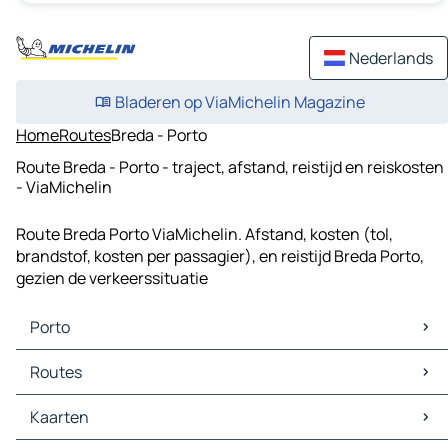
Nederlands
Bladeren op ViaMichelin Magazine
Home
Routes
Breda - Porto
Route Breda - Porto - traject, afstand, reistijd en reiskosten
- ViaMichelin
Route Breda Porto ViaMichelin. Afstand, kosten (tol,
brandstof, kosten per passagier), en reistijd Breda Porto,
gezien de verkeerssituatie
Porto
Porto Kaarten
Routes
Porto Verkeer
Porto Hotels
Routes Porto - Vila Nova de Gaia
Kaarten
Porto Restaurants
Routes Porto - Vigo