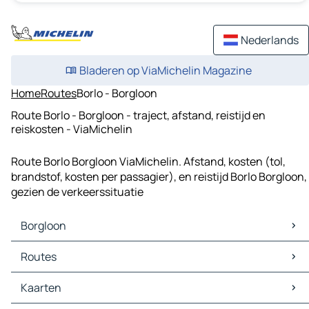
Nederlands
Bladeren op ViaMichelin Magazine
Home
Routes
Borlo - Borgloon
Route Borlo - Borgloon - traject, afstand, reistijd en
reiskosten - ViaMichelin
Route Borlo Borgloon ViaMichelin. Afstand, kosten (tol,
brandstof, kosten per passagier), en reistijd Borlo Borgloon,
gezien de verkeerssituatie
Borgloon
Borgloon Kaarten
Routes
Borgloon Verkeer
Borgloon Hotels
Routes Borgloon - Hasselt
Kaarten
Borgloon Restaurants
Routes Borgloon - Tongeren-Borgloon