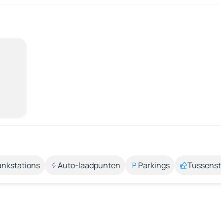
ankstations
Auto-laadpunten
Parkings
Tussens