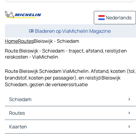
Nederlands
Bladeren op ViaMichelin Magazine
Home
Routes
Bleiswijk - Schiedam
Route Bleiswijk - Schiedam - traject, afstand, reistijd en
reiskosten - ViaMichelin
Route Bleiswijk Schiedam ViaMichelin. Afstand, kosten (tol,
brandstof, kosten per passagier), en reistijd Bleiswijk
Schiedam, gezien de verkeerssituatie
Schiedam
Schiedam Kaarten
Routes
Schiedam Verkeer
Schiedam Hotels
Routes Schiedam - Rotterdam
Kaarten
Schiedam Restaurants
Routes Schiedam - 's-Gravenhage