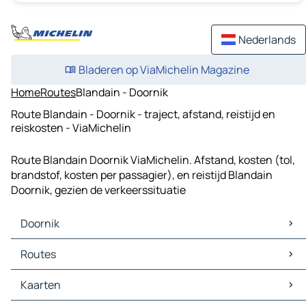
Nederlands
Bladeren op ViaMichelin Magazine
Home
Routes
Blandain - Doornik
Route Blandain - Doornik - traject, afstand, reistijd en
reiskosten - ViaMichelin
Route Blandain Doornik ViaMichelin. Afstand, kosten (tol,
brandstof, kosten per passagier), en reistijd Blandain
Doornik, gezien de verkeerssituatie
Doornik
Doornik Kaarten
Routes
Doornik Verkeer
Doornik Hotels
Routes Doornik - Rijsel
Kaarten
Doornik Restaurants
Routes Doornik - Kortrijk