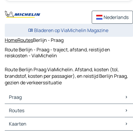
Nederlands
Bladeren op ViaMichelin Magazine
Home
Routes
Berlijn - Praag
Route Berlijn - Praag - traject, afstand, reistijd en
reiskosten - ViaMichelin
Route Berlijn Praag ViaMichelin. Afstand, kosten (tol,
brandstof, kosten per passagier), en reistijd Berlijn Praag,
gezien de verkeerssituatie
Praag
Praag Kaarten
Routes
Praag Verkeer
Praag Hotels
Routes Praag - Dresden
Kaarten
Praag Restaurants
Routes Praag - Leipzig