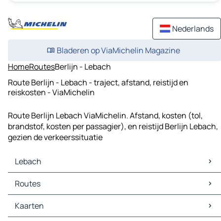
Nederlands
Bladeren op ViaMichelin Magazine
Home
Routes
Berlijn - Lebach
Route Berlijn - Lebach - traject, afstand, reistijd en
reiskosten - ViaMichelin
Route Berlijn Lebach ViaMichelin. Afstand, kosten (tol,
brandstof, kosten per passagier), en reistijd Berlijn Lebach,
gezien de verkeerssituatie
Lebach
Lebach Kaarten
Routes
Lebach Verkeer
Lebach Hotels
Routes Lebach - Saarbrücken
Kaarten
Lebach Restaurants
Routes Lebach - Saarlouis