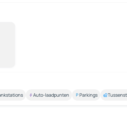
ankstations
Auto-laadpunten
Parkings
Tussens