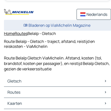
Nederlands
Bladeren op ViaMichelin Magazine
Home
Routes
Belalp - Gletsch
Route Belalp - Gletsch - traject, afstand, reistijd en
reiskosten - ViaMichelin
Route Belalp Gletsch ViaMichelin. Afstand, kosten (tol,
brandstof, kosten per passagier), en reistijd Belalp Gletsch,
gezien de verkeerssituatie
Gletsch
Gletsch Kaarten
Routes
Gletsch Verkeer
Gletsch Hotels
Routes Gletsch - Münster (Valais)
Kaarten
Gletsch Restaurants
Routes Gletsch - Fieschertal