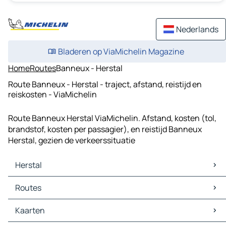
Nederlands
Bladeren op ViaMichelin Magazine
Home
Routes
Banneux - Herstal
Route Banneux - Herstal - traject, afstand, reistijd en
reiskosten - ViaMichelin
Route Banneux Herstal ViaMichelin. Afstand, kosten (tol,
brandstof, kosten per passagier), en reistijd Banneux
Herstal, gezien de verkeerssituatie
Herstal
Herstal Kaarten
Routes
Herstal Verkeer
Herstal Hotels
Routes Herstal - Aken
Kaarten
Herstal Restaurants
Routes Herstal - Luik