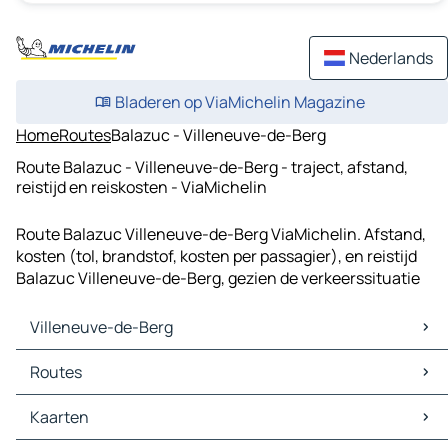
Nederlands
Bladeren op ViaMichelin Magazine
Home
Routes
Balazuc - Villeneuve-de-Berg
Route Balazuc - Villeneuve-de-Berg - traject, afstand,
reistijd en reiskosten - ViaMichelin
Route Balazuc Villeneuve-de-Berg ViaMichelin. Afstand,
kosten (tol, brandstof, kosten per passagier), en reistijd
Balazuc Villeneuve-de-Berg, gezien de verkeerssituatie
Villeneuve-de-Berg
Villeneuve-de-Berg Kaarten
Routes
Villeneuve-de-Berg Verkeer
Villeneuve-de-Berg Hotels
Routes Villeneuve-de-Berg - Saint-Remèze
Kaarten
Villeneuve-de-Berg Restaurants
Routes Villeneuve-de-Berg - Vallon-Pont-d'Arc