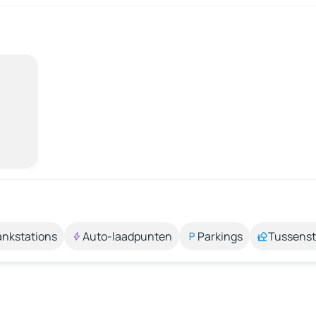
ankstations
Auto-laadpunten
Parkings
Tussens