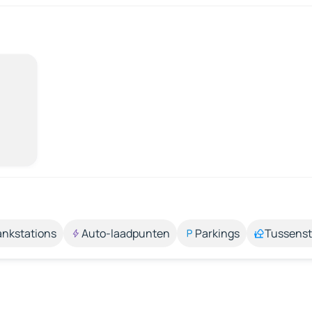
ankstations
Auto-laadpunten
Parkings
Tussens