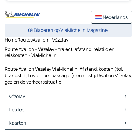
Nederlands
Bladeren op ViaMichelin Magazine
Home
Routes
Avallon - Vézelay
Route Avallon - Vézelay - traject, afstand, reistijd en
reiskosten - ViaMichelin
Route Avallon Vézelay ViaMichelin. Afstand, kosten (tol,
brandstof, kosten per passagier), en reistijd Avallon Vézelay,
gezien de verkeerssituatie
Vézelay
Vézelay Kaarten
Routes
Vézelay Verkeer
Vézelay Hotels
Routes Vézelay - Auxerre
Kaarten
Vézelay Restaurants
Routes Vézelay - Bazoches