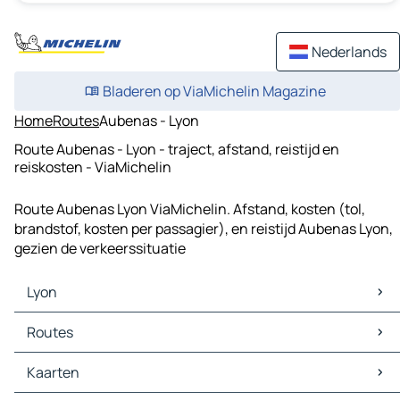
Nederlands
Bladeren op ViaMichelin Magazine
Home
Routes
Aubenas - Lyon
Route Aubenas - Lyon - traject, afstand, reistijd en
reiskosten - ViaMichelin
Route Aubenas Lyon ViaMichelin. Afstand, kosten (tol,
brandstof, kosten per passagier), en reistijd Aubenas Lyon,
gezien de verkeerssituatie
Lyon
Lyon Kaarten
Routes
Lyon Verkeer
Lyon Hotels
Routes Lyon - Turijn
Kaarten
Lyon Restaurants
Routes Lyon - Bern