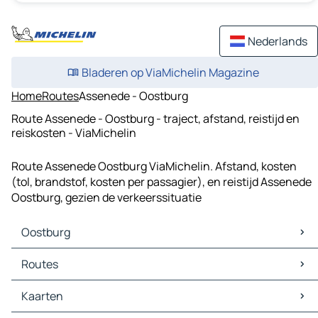
Nederlands
Bladeren op ViaMichelin Magazine
Home
Routes
Assenede - Oostburg
Route Assenede - Oostburg - traject, afstand, reistijd en
reiskosten - ViaMichelin
Route Assenede Oostburg ViaMichelin. Afstand, kosten
(tol, brandstof, kosten per passagier), en reistijd Assenede
Oostburg, gezien de verkeerssituatie
Oostburg
Oostburg Kaarten
Routes
Oostburg Verkeer
Oostburg Hotels
Routes Oostburg - Gent
Kaarten
Oostburg Restaurants
Routes Oostburg - Brugge