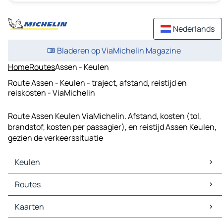
Nederlands
Bladeren op ViaMichelin Magazine
Home
Routes
Assen - Keulen
Route Assen - Keulen - traject, afstand, reistijd en
reiskosten - ViaMichelin
Route Assen Keulen ViaMichelin. Afstand, kosten (tol,
brandstof, kosten per passagier), en reistijd Assen Keulen,
gezien de verkeerssituatie
Keulen
Keulen Kaarten
Routes
Keulen Verkeer
Keulen Hotels
Routes Keulen - Düsseldorf
Kaarten
Keulen Restaurants
Routes Keulen - Essen