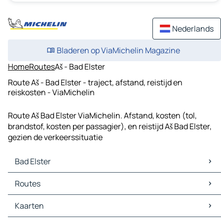
Nederlands
Bladeren op ViaMichelin Magazine
Home
Routes
Aš - Bad Elster
Route Aš - Bad Elster - traject, afstand, reistijd en
reiskosten - ViaMichelin
Route Aš Bad Elster ViaMichelin. Afstand, kosten (tol,
brandstof, kosten per passagier), en reistijd Aš Bad Elster,
gezien de verkeerssituatie
Bad Elster
Bad Elster Kaarten
Routes
Bad Elster Verkeer
Bad Elster Hotels
Routes Bad Elster - Aš
Kaarten
Bad Elster Restaurants
Routes Bad Elster - Selb