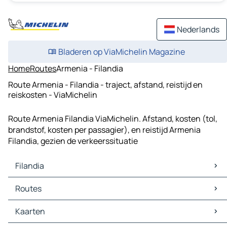
Nederlands
Bladeren op ViaMichelin Magazine
Home
Routes
Armenia - Filandia
Route Armenia - Filandia - traject, afstand, reistijd en
reiskosten - ViaMichelin
Route Armenia Filandia ViaMichelin. Afstand, kosten (tol,
brandstof, kosten per passagier), en reistijd Armenia
Filandia, gezien de verkeerssituatie
Filandia
Filandia Kaarten
Routes
Filandia Verkeer
Filandia Hotels
Routes Filandia - Pereira
Kaarten
Filandia Restaurants
Routes Filandia - Armenia