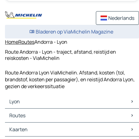
Nederlands
Bladeren op ViaMichelin Magazine
Home
Routes
Andorra - Lyon
Route Andorra - Lyon - traject, afstand, reistijd en
reiskosten - ViaMichelin
Route Andorra Lyon ViaMichelin. Afstand, kosten (tol,
brandstof, kosten per passagier), en reistijd Andorra Lyon,
gezien de verkeerssituatie
Lyon
Lyon Kaarten
Routes
Lyon Verkeer
Lyon Hotels
Routes Lyon - Turijn
Kaarten
Lyon Restaurants
Routes Lyon - Bern