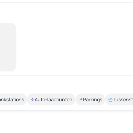
ankstations
Auto-laadpunten
Parkings
Tussens