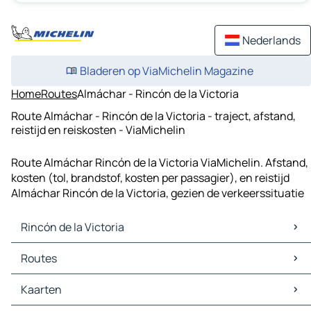
Nederlands
Bladeren op ViaMichelin Magazine
Home
Routes
Almáchar - Rincón de la Victoria
Route Almáchar - Rincón de la Victoria - traject, afstand,
reistijd en reiskosten - ViaMichelin
Route Almáchar Rincón de la Victoria ViaMichelin. Afstand,
kosten (tol, brandstof, kosten per passagier), en reistijd
Almáchar Rincón de la Victoria, gezien de verkeerssituatie
Rincón de la Victoria
Rincón de la Victoria Kaarten
Routes
Rincón de la Victoria Verkeer
Rincón de la Victoria Hotels
Routes Rincón de la Victoria - Málaga
Kaarten
Rincón de la Victoria Restaurants
Routes Rincón de la Victoria - Vélez-Málaga