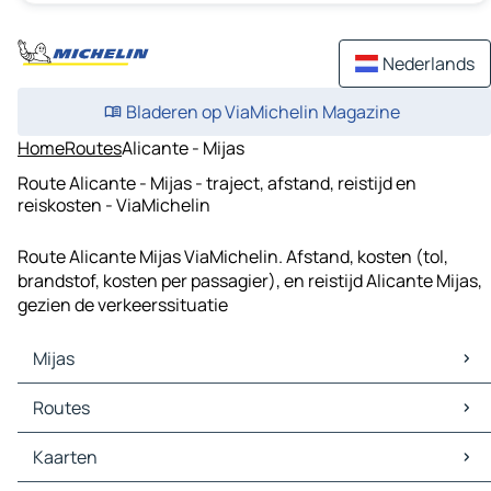
Nederlands
Bladeren op ViaMichelin Magazine
Home
Routes
Alicante - Mijas
Route Alicante - Mijas - traject, afstand, reistijd en
reiskosten - ViaMichelin
Route Alicante Mijas ViaMichelin. Afstand, kosten (tol,
brandstof, kosten per passagier), en reistijd Alicante Mijas,
gezien de verkeerssituatie
Mijas
Mijas Kaarten
Routes
Mijas Verkeer
Mijas Hotels
Routes Mijas - Málaga
Kaarten
Mijas Restaurants
Routes Mijas - Benalmádena