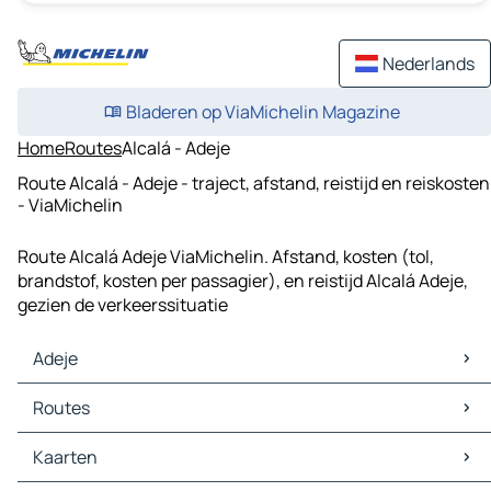
Nederlands
Bladeren op ViaMichelin Magazine
Home
Routes
Alcalá - Adeje
Route Alcalá - Adeje - traject, afstand, reistijd en reiskosten
- ViaMichelin
Route Alcalá Adeje ViaMichelin. Afstand, kosten (tol,
brandstof, kosten per passagier), en reistijd Alcalá Adeje,
gezien de verkeerssituatie
Adeje
Adeje Kaarten
Routes
Adeje Verkeer
Adeje Hotels
Routes Adeje - Arona
Kaarten
Adeje Restaurants
Routes Adeje - Aguamansa