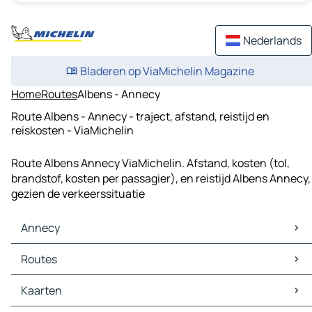
Nederlands
Bladeren op ViaMichelin Magazine
Home
Routes
Albens - Annecy
Route Albens - Annecy - traject, afstand, reistijd en
reiskosten - ViaMichelin
Route Albens Annecy ViaMichelin. Afstand, kosten (tol,
brandstof, kosten per passagier), en reistijd Albens Annecy,
gezien de verkeerssituatie
Annecy
Annecy Kaarten
Routes
Annecy Verkeer
Annecy Hotels
Routes Annecy - Genève
Kaarten
Annecy Restaurants
Routes Annecy - Chambéry