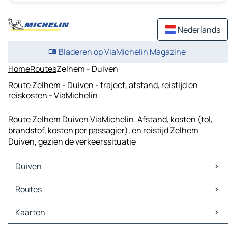
Nederlands
Bladeren op ViaMichelin Magazine
Home
Routes
Zelhem - Duiven
Route Zelhem - Duiven - traject, afstand, reistijd en
reiskosten - ViaMichelin
Route Zelhem Duiven ViaMichelin. Afstand, kosten (tol,
brandstof, kosten per passagier), en reistijd Zelhem
Duiven, gezien de verkeerssituatie
Duiven
Duiven Kaarten
Routes
Duiven Verkeer
Duiven Hotels
Routes Duiven - Arnhem
Kaarten
Duiven Restaurants
Routes Duiven - Nijmegen