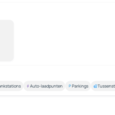
ankstations
Auto-laadpunten
Parkings
Tussens