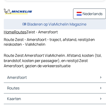
Nederlands
Bladeren op ViaMichelin Magazine
Home
Routes
Zeist - Amersfoort
Route Zeist - Amersfoort - traject, afstand, reistijd en
reiskosten - ViaMichelin
Route Zeist Amersfoort ViaMichelin. Afstand, kosten (tol,
brandstof, kosten per passagier), en reistijd Zeist
Amersfoort, gezien de verkeerssituatie
Amersfoort
Amersfoort Kaarten
Routes
Amersfoort Verkeer
Amersfoort Hotels
Routes Amersfoort - Utrecht
Kaarten
Amersfoort Restaurants
Routes Amersfoort - Almere