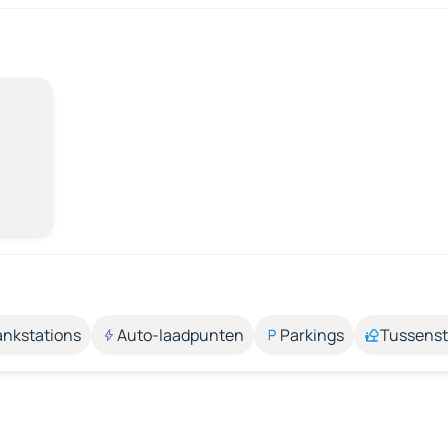
ankstations
Auto-laadpunten
Parkings
Tussens