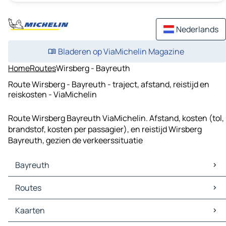
Nederlands
Bladeren op ViaMichelin Magazine
Home
Routes
Wirsberg - Bayreuth
Route Wirsberg - Bayreuth - traject, afstand, reistijd en
reiskosten - ViaMichelin
Route Wirsberg Bayreuth ViaMichelin. Afstand, kosten (tol,
brandstof, kosten per passagier), en reistijd Wirsberg
Bayreuth, gezien de verkeerssituatie
Bayreuth
Bayreuth Kaarten
Routes
Bayreuth Verkeer
Bayreuth Hotels
Routes Bayreuth - Bamberg
Kaarten
Bayreuth Restaurants
Routes Bayreuth - Kulmbach