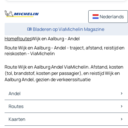
Nederlands
Bladeren op ViaMichelin Magazine
Home
Routes
Wijk en Aalburg - Andel
Route Wijk en Aalburg - Andel - traject, afstand, reistijd en
reiskosten - ViaMichelin
Route Wijk en Aalburg Andel ViaMichelin. Afstand, kosten
(tol, brandstof, kosten per passagier), en reistijd Wijk en
Aalburg Andel, gezien de verkeerssituatie
Andel
Andel Kaarten
Routes
Andel Verkeer
Andel Hotels
Routes Andel - Almkerk
Kaarten
Andel Restaurants
Routes Andel - Geldermalsen