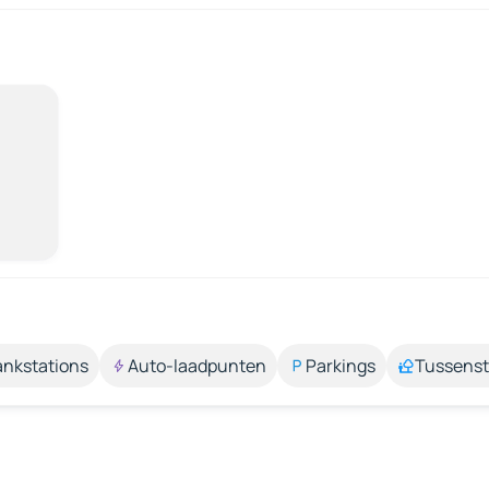
ankstations
Auto-laadpunten
Parkings
Tussens