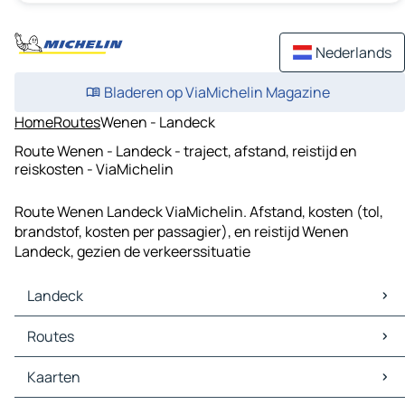
Nederlands
Bladeren op ViaMichelin Magazine
Home
Routes
Wenen - Landeck
Route Wenen - Landeck - traject, afstand, reistijd en
reiskosten - ViaMichelin
Route Wenen Landeck ViaMichelin. Afstand, kosten (tol,
brandstof, kosten per passagier), en reistijd Wenen
Landeck, gezien de verkeerssituatie
Landeck
Landeck Kaarten
Routes
Landeck Verkeer
Landeck Hotels
Routes Landeck - Imst
Kaarten
Landeck Restaurants
Routes Landeck - Sankt Leonhard im Pitztal