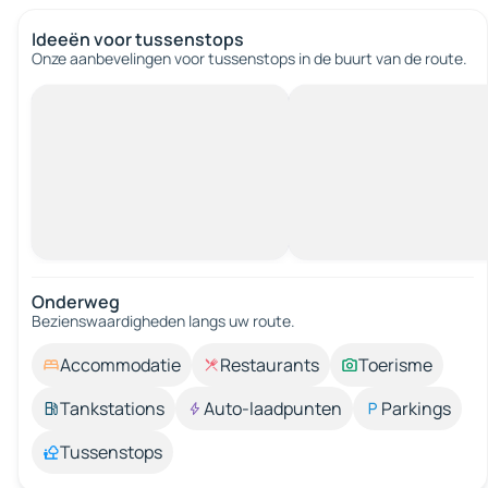
Ideeën voor tussenstops
Onze aanbevelingen voor tussenstops in de buurt van de route.
Onderweg
Bezienswaardigheden langs uw route.
Accommodatie
Restaurants
Toerisme
Tankstations
Auto-laadpunten
Parkings
Tussenstops