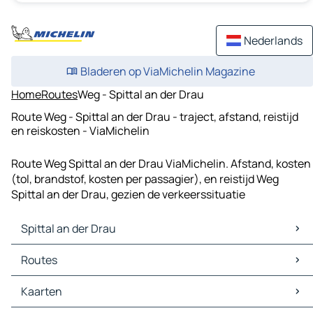
Nederlands
Bladeren op ViaMichelin Magazine
Home
Routes
Weg - Spittal an der Drau
Route Weg - Spittal an der Drau - traject, afstand, reistijd
en reiskosten - ViaMichelin
Route Weg Spittal an der Drau ViaMichelin. Afstand, kosten
(tol, brandstof, kosten per passagier), en reistijd Weg
Spittal an der Drau, gezien de verkeerssituatie
Spittal an der Drau
Spittal an der Drau Kaarten
Routes
Spittal an der Drau Verkeer
Spittal an der Drau Hotels
Routes Spittal an der Drau - Villach
Kaarten
Spittal an der Drau Restaurants
Routes Spittal an der Drau - Hermagor