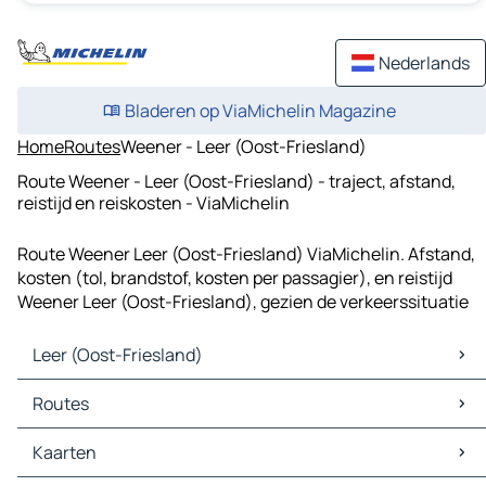
Nederlands
Bladeren op ViaMichelin Magazine
Home
Routes
Weener - Leer (Oost-Friesland)
Route Weener - Leer (Oost-Friesland) - traject, afstand,
reistijd en reiskosten - ViaMichelin
Route Weener Leer (Oost-Friesland) ViaMichelin. Afstand,
kosten (tol, brandstof, kosten per passagier), en reistijd
Weener Leer (Oost-Friesland), gezien de verkeerssituatie
Leer (Oost-Friesland)
Leer (Oost-Friesland) Kaarten
Routes
Leer (Oost-Friesland) Verkeer
Leer (Oost-Friesland) Hotels
Routes Leer (Oost-Friesland) - Emden
Kaarten
Leer (Oost-Friesland) Restaurants
Routes Leer (Oost-Friesland) - Aurich