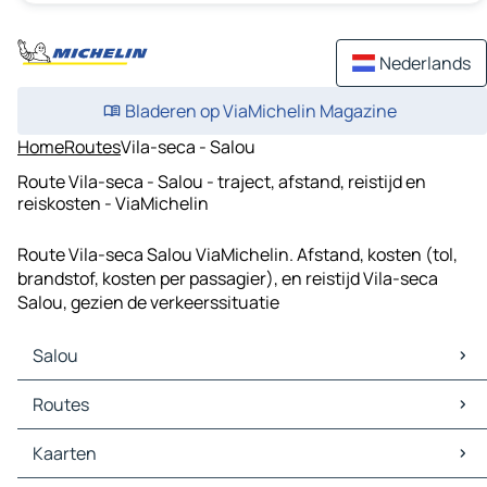
Nederlands
Bladeren op ViaMichelin Magazine
Home
Routes
Vila-seca - Salou
Route Vila-seca - Salou - traject, afstand, reistijd en
reiskosten - ViaMichelin
Route Vila-seca Salou ViaMichelin. Afstand, kosten (tol,
brandstof, kosten per passagier), en reistijd Vila-seca
Salou, gezien de verkeerssituatie
Salou
Salou Kaarten
Routes
Salou Verkeer
Salou Hotels
Routes Salou - Tarragona
Kaarten
Salou Restaurants
Routes Salou - Reus