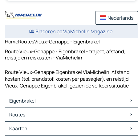
Nederlands
Bladeren op ViaMichelin Magazine
Home
Routes
Vieux-Genappe - Eigenbrakel
Route Vieux-Genappe - Eigenbrakel - traject, afstand,
reistijd en reiskosten - ViaMichelin
Route Vieux-Genappe Eigenbrakel ViaMichelin. Afstand,
kosten (tol, brandstof, kosten per passagier), en reistijd
Vieux-Genappe Eigenbrakel, gezien de verkeerssituatie
Eigenbrakel
Eigenbrakel Kaarten
Routes
Eigenbrakel Verkeer
Eigenbrakel Hotels
Routes Eigenbrakel - Brussel
Kaarten
Eigenbrakel Restaurants
Routes Eigenbrakel - La Louvière