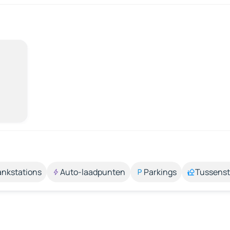
ankstations
Auto-laadpunten
Parkings
Tussens