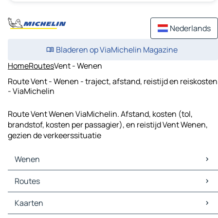
Nederlands
Bladeren op ViaMichelin Magazine
Home
Routes
Vent - Wenen
Route Vent - Wenen - traject, afstand, reistijd en reiskosten
- ViaMichelin
Route Vent Wenen ViaMichelin. Afstand, kosten (tol,
brandstof, kosten per passagier), en reistijd Vent Wenen,
gezien de verkeerssituatie
Wenen
Wenen Kaarten
Routes
Wenen Verkeer
Wenen Hotels
Routes Wenen - Bratislava
Kaarten
Wenen Restaurants
Routes Wenen - Boedapest