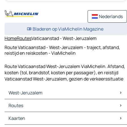
Nederlands
Bladeren op ViaMichelin Magazine
Home
Routes
Vaticaanstad - West-Jeruzalem
Route Vaticaanstad - West-Jeruzalem - traject, afstand,
reistijd en reiskosten - ViaMichelin
Route Vaticaanstad West-Jeruzalem ViaMichelin. Afstand,
kosten (tol, brandstof, kosten per passagier), en reistijd
Vaticaanstad West-Jeruzalem, gezien de verkeerssituatie
West-Jeruzalem
West-Jeruzalem Kaarten
Routes
West-Jeruzalem Verkeer
West-Jeruzalem Hotels
Routes West-Jeruzalem - Tel Aviv
Kaarten
West-Jeruzalem Restaurants
Routes West-Jeruzalem - Al Jama'a