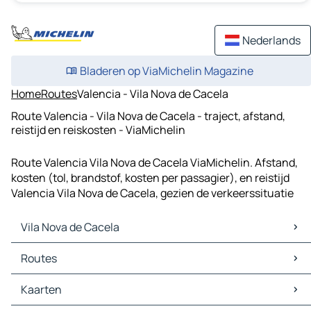
Nederlands
Bladeren op ViaMichelin Magazine
Home
Routes
Valencia - Vila Nova de Cacela
Route Valencia - Vila Nova de Cacela - traject, afstand,
reistijd en reiskosten - ViaMichelin
Route Valencia Vila Nova de Cacela ViaMichelin. Afstand,
kosten (tol, brandstof, kosten per passagier), en reistijd
Valencia Vila Nova de Cacela, gezien de verkeerssituatie
Vila Nova de Cacela
Vila Nova de Cacela Kaarten
Routes
Vila Nova de Cacela Verkeer
Vila Nova de Cacela Hotels
Routes Vila Nova de Cacela - Vila Real de Santo António
Kaarten
Vila Nova de Cacela Restaurants
Routes Vila Nova de Cacela - Tavira