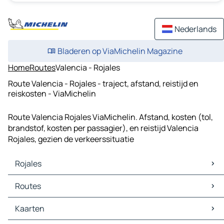
Nederlands
Bladeren op ViaMichelin Magazine
Home
Routes
Valencia - Rojales
Route Valencia - Rojales - traject, afstand, reistijd en
reiskosten - ViaMichelin
Route Valencia Rojales ViaMichelin. Afstand, kosten (tol,
brandstof, kosten per passagier), en reistijd Valencia
Rojales, gezien de verkeerssituatie
Rojales
Rojales Kaarten
Routes
Rojales Verkeer
Rojales Hotels
Routes Rojales - Alicante
Kaarten
Rojales Restaurants
Routes Rojales - Murcia